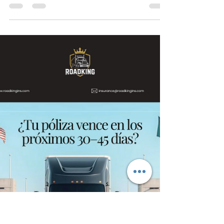
Si tienes una compañía de trucking, hay algo
que no puedes darte el lujo de ignorar: el Safety
Audit de FMCSA. La mayoría de los
transportistas no falla porque opere mal. Fallan
porque no pueden demostrar que operan
correctamente. Un Safety Audit no evalúa
solamente lo que haces en la carretera. Evalúa
qué tan bien documentada, estructurada y
respaldada está tu operación. Y aquí viene lo
más importante. Si tu empresa es nueva, este
proceso no es opcional ni lejano.FMCSA estab