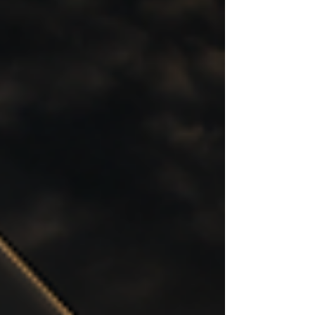
Otay Mesa Port of Entry Calexico East Port of
Entry El aviso funciona como un recordatorio
oficial sobre las políticas del programa Trusted
Traveler y el acceso autorizado a los carriles
FAST utilizados en opera